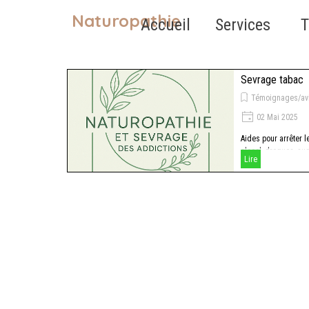
Aller au contenu
Naturopathie
Accueil
Services
T
Sevrage tabac
Témoignages/av
02 Mai 2025
Aides pour arrêter l
alcool, drogues, sucr
Lire