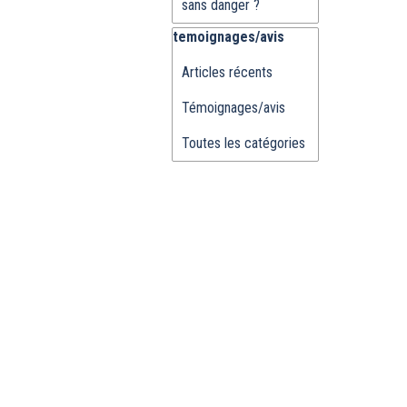
sans danger ?
Sauter le bloc temoignages/avis
temoignages/avis
Articles récents
Témoignages/avis
Toutes les catégories