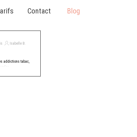
Sauter le menu
arifs
▼
Contact
▼
Blog
▼
is
Isabelle B.
es addictions tabac,
eries,...