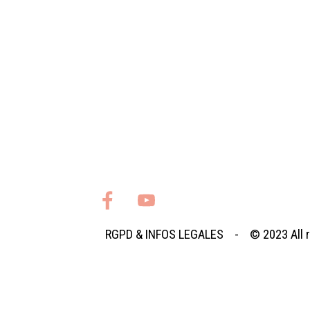
RGPD
&
INFOS LEGALES
- © 2023
All
Retourner au contenu