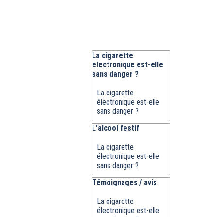
Sauter le bloc La cigarette électroni
La cigarette
électronique est-elle
sans danger ?
La cigarette
électronique est-elle
sans danger ?
Sauter le bloc L'alcool festif
L'alcool festif
La cigarette
électronique est-elle
sans danger ?
Sauter le bloc Témoignages / avis
Témoignages / avis
La cigarette
électronique est-elle